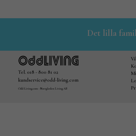
Det lilla fam
Vi
Ko
Tel. 018 - 800 81 02
Mi
kundservice@odd-living.com
Lo
Pr
Odd-Living.com - Norrgården Living AB