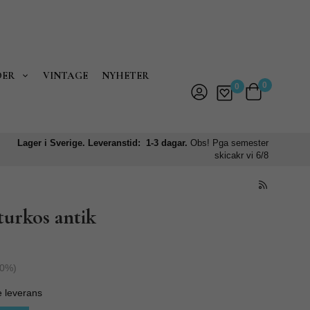
DER
VINTAGE
NYHETER
0
0
Lager i Sverige. Leveranstid: 1-3 dagar.
Obs! Pga semester
skicakr vi 6/8
turkos antik
0
%)
e leverans