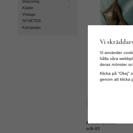
Belysning
Kläder
Vintage
NYHETER
Kampanjer
Vi skräddars
Vi använder cooki
hålla våra webbpla
deras mönster oc
Klicka på "Okej" om
genom att klicka 
Spara som favorit
Artikelnummer:
scfk-83