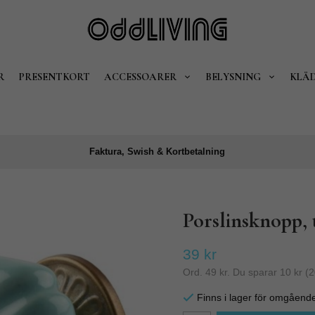
R
PRESENTKORT
ACCESSOARER
BELYSNING
KLÄ
Faktura, Swish & Kortbetalning
Porslinsknopp, 
39 kr
Ord.
49 kr
. Du sparar
10 kr
(
2
Finns i lager för omgåend