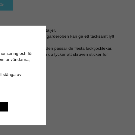
RG
 antikfärgade metalldetaljer.
luckorna i köket eller på garderoben kan ge ett tacksamt lyft
cm lång, vilket gör att den passar de flesta lucktjocklekar.
nonsering och för
bågfil eller liknande om du tycker att skruven sticker för
n om användarna,
ler lådan.
ill stänga av