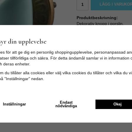
LÄGG I VARUKO
Produktbeskrivning:
Dekorativ knopp i porslin.
Knoppen är turkos med snygga
Att byta knopp på byrån, skåp
yr din upplevelse
till en rimlig peng.
Knoppens skruv är M4 och ca 3
es för att ge dig en personlig shoppingupplevelse, personanpassad an
Skruven är enkel att kapa med 
tser tillförlitliga och säkra. För detta ändamål samlar vi in informatio
långt ut i bakkant av luckan el
h deras enheter.
Mått:
Bredd: 5cm
 du tillåter alla cookies eller välj vilka cookies du tillåter och vilka du v
Djup: 4cm
på "Inställningar" nedan.
Skruvlängd: ca 3cm (M4)
Endast
Inställningar
Okej
nödvändiga