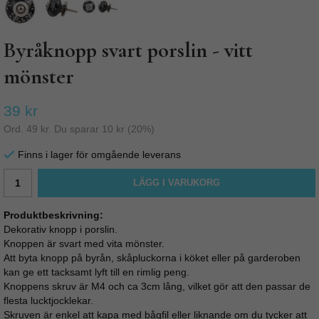
Byråknopp svart porslin - vitt
mönster
39 kr
Ord.
49 kr
. Du sparar
10 kr
(
20
%)
Finns i lager för omgående leverans
LÄGG I VARUKORG
Produktbeskrivning:
Dekorativ knopp i porslin.
Knoppen är svart med vita mönster.
Att byta knopp på byrån, skåpluckorna i köket eller på garderoben
kan ge ett tacksamt lyft till en rimlig peng.
Knoppens skruv är M4 och ca 3cm lång, vilket gör att den passar de
flesta lucktjocklekar.
Skruven är enkel att kapa med bågfil eller liknande om du tycker att