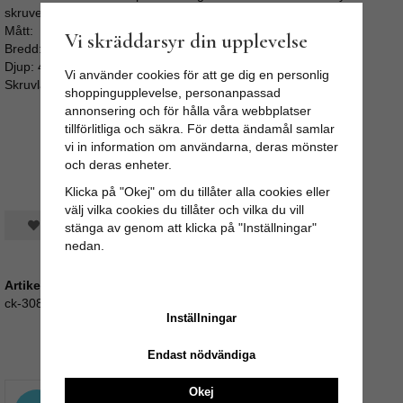
skruven sticker för långt ut i bakkant av luckan eller lådan.
Mått:
Vi skräddarsyr din upplevelse
Bredd: 5cm
Djup: 4cm
Vi använder cookies för att ge dig en personlig
Skruvlängd: ca 3cm (M4)
shoppingupplevelse, personanpassad
annonsering och för hålla våra webbplatser
tillförlitliga och säkra. För detta ändamål samlar
vi in information om användarna, deras mönster
och deras enheter.
Klicka på "Okej" om du tillåter alla cookies eller
välj vilka cookies du tillåter och vilka du vill
Spara som favorit
stänga av genom att klicka på "Inställningar"
nedan.
Artikelnummer:
ck-308
Inställningar
Rekommenderade tillbehör till denna produkt
Endast nödvändiga
Okej