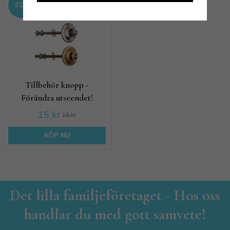
21%
Tillbehör knopp -
Förändra utseendet!
15 kr
19 kr
KÖP NU
Det lilla familjeföretaget - Hos oss
handlar du med gott samvete!