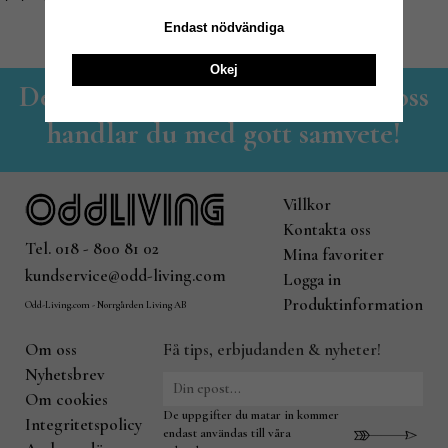
Endast nödvändiga
Okej
Det lilla familjeföretaget - Hos oss
handlar du med gott samvete!
Villkor
Kontakta oss
Tel. 018 - 800 81 02
Mina favoriter
kundservice@odd-living.com
Logga in
Produktinformation
Odd-Living.com - Norrgården Living AB
Om oss
Få tips, erbjudanden & nyheter!
Nyhetsbrev
Om cookies
De uppgifter du matar in kommer
Integritetspolicy
endast användas till våra