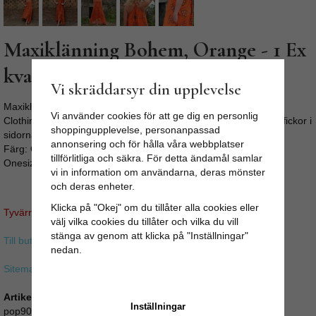
Maxiklänning Bohem, Orange - 1 Ex
kvar!
Vi skräddarsyr din upplevelse
Maxiklänning Bohem, Orange i fantastisk kvalitét från Poppins
Vi använder cookies för att ge dig en personlig
Clothing! Avspänd fotsid klänning med lös passform och dolda fickor i
shoppingupplevelse, personanpassad
sidorna. Material: 100. % Bomull av hög kvalitet med fint fall.
annonsering och för hålla våra webbplatser
Färg: Orange med blommor:
tillförlitliga och säkra. För detta ändamål samlar
Onesize - Storlek: Byst: 114 cm Tot längd: 139 cm
vi in information om användarna, deras mönster
och deras enheter.
Klicka på "Okej" om du tillåter alla cookies eller
Tyvärr ingår inte denna produkt i vårt sortiment för tillfället.
välj vilka cookies du tillåter och vilka du vill
stänga av genom att klicka på "Inställningar"
Till butikens startsida »
nedan.
Sitemap »
Artikelnummer:
Inställningar
pop90_146