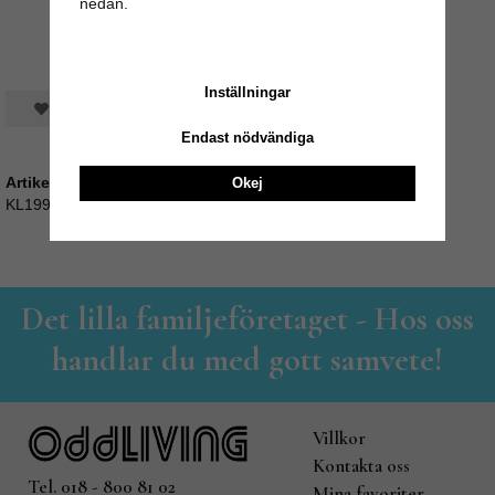
nedan.
Inställningar
Spara som favorit
Endast nödvändiga
Artikelnummer:
Okej
KL199_03409-3
Det lilla familjeföretaget - Hos oss
handlar du med gott samvete!
Villkor
Kontakta oss
Tel. 018 - 800 81 02
Mina favoriter