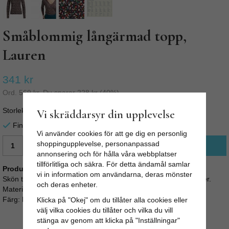
Småblommig långärmad topp,
Lauren
341 kr
Ord.
569 kr
. Du sparar
228 kr
(
40
%)
Storlek
Vi skräddarsyr din upplevelse
Finns i lager för omgående leverans
Vi använder cookies för att ge dig en personlig
shoppingupplevelse, personanpassad
LÄGG I VARUKORG
annonsering och för hålla våra webbplatser
tillförlitliga och säkra. För detta ändamål samlar
Produktbeskrivning:
vi in information om användarna, deras mönster
Skön tröja av 100% bomull. Stretchig och skön med fint mönster.
och deras enheter.
Material: 100% cotton
Färg: Beet red / småblommigt mönster på mörklila bakgrund
Klicka på "Okej" om du tillåter alla cookies eller
välj vilka cookies du tillåter och vilka du vill
stänga av genom att klicka på "Inställningar"