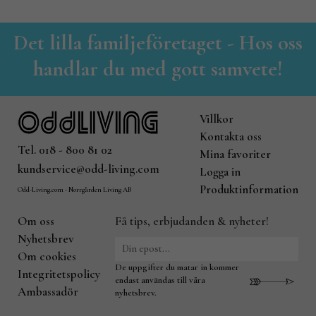
Det lilla familjeföretaget - Hos oss
handlar du med gott samvete!
Villkor
Kontakta oss
Tel. 018 - 800 81 02
Mina favoriter
kundservice@odd-living.com
Logga in
Produktinformation
Odd-Living.com - Norrgården Living AB
Om oss
Få tips, erbjudanden & nyheter!
Nyhetsbrev
Om cookies
De uppgifter du matar in kommer
Integritetspolicy
endast användas till våra
Ambassadör
nyhetsbrev.