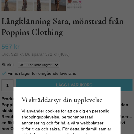
Långklänning Sara, mönstrad från
Poppins Clothing
557 kr
Ord.
929 kr
. Du sparar
372 kr
(
40
%)
Storlek
Finns i lager för omgående leverans
LÄGG I VARUKORG
Vi skräddarsyr din upplevelse
Produktbeskrivning:
Poppins Clothing väljer personligen alla tyger och låter sedan
skickliga skräddare sy plaggen hemma på egen symaskin.
Vi använder cookies för att ge dig en personlig
Resultatet blir
hög kvalitet
, bra arbetsvillkor och rättvisa löner –
shoppingupplevelse, personanpassad
en äkta Fair Fashion-produkt i begränsad upplaga, exklusivt
annonsering och för hålla våra webbplatser
hos Odd-Living.
tillförlitliga och säkra. För detta ändamål samlar