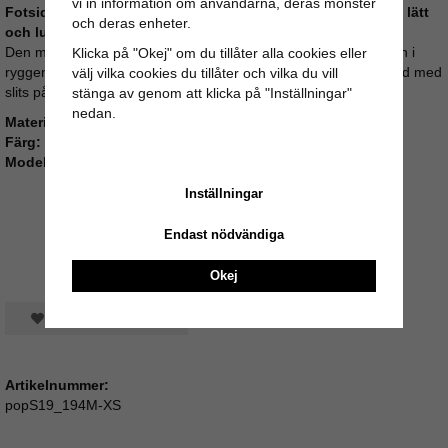
vi in information om användarna, deras mönster
Fotsid sommarklänning “Sara” från Poppins Clothing – en lätt
och deras enheter.
och luftig maxiklänning i 100 % bomull.
Den mönstrade klänningen har knytband på axlarna och stretch i
Klicka på "Okej" om du tillåter alla cookies eller
ryggen för en snygg och bekväm passform. Klänningen är fotsid med
välj vilka cookies du tillåter och vilka du vill
slits på båda sidor, vilket ger en elegant och somrig look.
stänga av genom att klicka på "Inställningar"
nedan.
Material:
100 % bomull
Färg:
Mönstrad
Modell:
162 cm lång, bär storlek S
Inställningar
Endast nödvändiga
Okej
Spara som favorit
Artikelnummer:
popS19_194M-XS