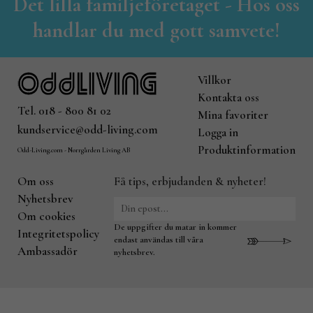
Det lilla familjeföretaget - Hos oss
handlar du med gott samvete!
Villkor
Kontakta oss
Tel. 018 - 800 81 02
Mina favoriter
kundservice@odd-living.com
Logga in
Produktinformation
Odd-Living.com - Norrgården Living AB
Om oss
Få tips, erbjudanden & nyheter!
Nyhetsbrev
Om cookies
De uppgifter du matar in kommer
Integritetspolicy
endast användas till våra
Ambassadör
nyhetsbrev.