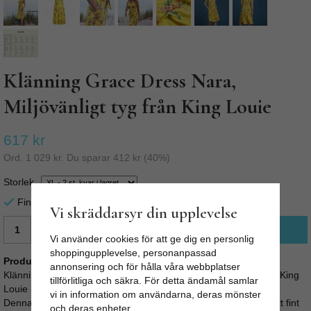
Klänning Grace Dress Nara,
Miljövänligt tyg från King Louie
617 kr
Ord.
1 029 kr
. Du sparar
412 kr
(
40
%)
Storlek
Finns i lager för omgående leverans
Vi skräddarsyr din upplevelse
LÄGG I VARUKORG
Vi använder cookies för att ge dig en personlig
shoppingupplevelse, personanpassad
Produktbeskrivning:
annonsering och för hålla våra webbplatser
Klänning Grace Dress Nara, Sunny Yellow från det fina märket King
tillförlitliga och säkra. För detta ändamål samlar
Louie i Amsterdam.
vi in information om användarna, deras mönster
Denna klänning är skuren i A-linje med utsvängd kjol och har ett fint
och deras enheter.