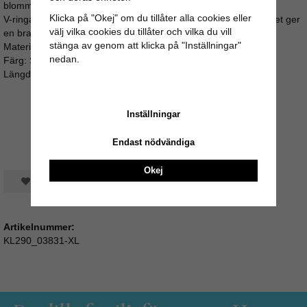
blommigt mönster och stretchigt tyg.
Klicka på "Okej" om du tillåter alla cookies eller
V-ringad halslinning i ryggen och nätt arm. Midja med söm, vilket ger
välj vilka cookies du tillåter och vilka du vill
en bra passform. Dolda fickor i sidorna. Matchande tygbälte.
stänga av genom att klicka på "Inställningar"
Material: 95% Tencel, 5% elastane
nedan.
Färg: Sunny Yellow, Gul med blommönster
Längd i storlek M: 100 cm Sista bilden är storleksguide
Inställningar
Endast nödvändiga
Okej
Spara som favorit
Artikelnummer:
KL290_03831-XL