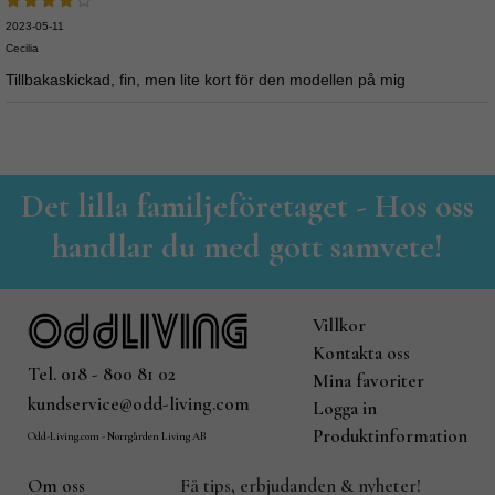
2023-05-11
Cecilia
Tillbakaskickad, fin, men lite kort för den modellen på mig
Det lilla familjeföretaget - Hos oss
handlar du med gott samvete!
Villkor
Kontakta oss
Tel. 018 - 800 81 02
Mina favoriter
kundservice@odd-living.com
Logga in
Produktinformation
Odd-Living.com - Norrgården Living AB
Om oss
Få tips, erbjudanden & nyheter!