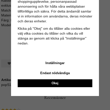
Klassisk klänning som kan användas till många tillfällen f
rån
shoppingupplevelse, personanpassad
exklusiva Poppins Clothing.
annonsering och för hålla våra webbplatser
Matchande klädda knappar och vid kjol.
tillförlitliga och säkra. För detta ändamål samlar
Material: 100% Bomull
vi in information om användarna, deras mönster
Färg: Blå botten med mönster av blommor som på bilderna
och deras enheter.
Modellen är 162 cm och bär storlek M.
Klicka på "Okej" om du tillåter alla cookies eller
välj vilka cookies du tillåter och vilka du vill
stänga av genom att klicka på "Inställningar"
nedan.
Inställningar
Spara som favorit
Endast nödvändiga
Artikelnummer:
Okej
popS18_160_EB-S
Recensioner