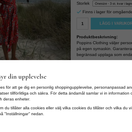
Storlek
Finns i lager för omgåend
LÄGG I VARUKO
Produktbeskrivning:
Poppins Clothing väljer perso
på egen symaskin. Garanterat h
begränsad upplaga som endas
Upptäck en värld av elegans o
dig som söker efter en unik och
yr din upplevelse
Kimono Morgonrock - Röd blo
bomull. Perfekt att ha som ki
es för att ge dig en personlig shoppingupplevelse, personanpassad an
som en mysigt överplagg. Fick
tser tillförlitliga och säkra. För detta ändamål samlar vi in informatio
Material: 100 % bomull. Färg
h deras enheter.
Storlek: Längd från axel till
 du tillåter alla cookies eller välj vilka cookies du tillåter och vilka du v
Bredd arm: 30 cm. Längd bält
på "Inställningar" nedan.
lång.