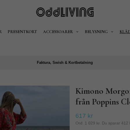
R
PRESENTKORT
ACCESSOARER
BELYSNING
KLÄ
Faktura, Swish & Kortbetalning
Kimono Morgon
från Poppins Cl
617 kr
Ord.
1 029 kr
. Du sparar
412 