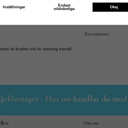
Endast
Inställningar
Okej
nödvändiga
Recensioner
stisk fin kvalitet och fin skärning framtill.
iljeföretaget - Hos oss handlar du med
llkor
Om oss