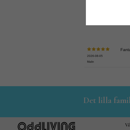
Fanta
2026-08-05
Malin
Det lilla fam
Vi