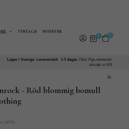
DER
VINTAGE
NYHETER
0
0
Lager i Sverige. Leveranstid: 1-3 dagar.
Obs! Pga semester
skicakr vi 6/8
rock - Röd blommig bomull
othing
kr
(
40
%)