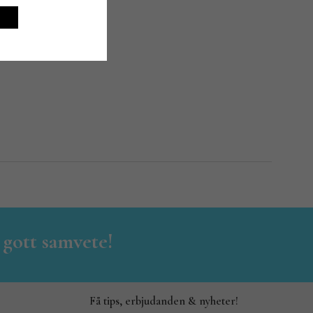
 gott samvete!
Få tips, erbjudanden & nyheter!