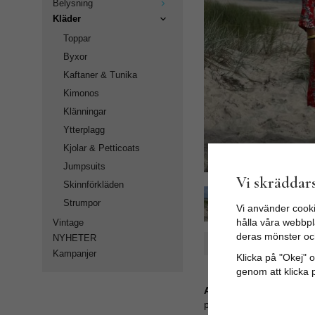
Belysning
Kläder
Toppar
Byxor
Kaftaner & Tunika
Kimonos
Klänningar
Ytterplagg
Kjolar & Petticoats
Jumpsuits
Vi skräddars
Skinnförkläden
Strumpor
Vi använder cooki
hålla våra webbpla
Vintage
deras mönster oc
NYHETER
Spara som favorit
Kampanjer
Klicka på "Okej" om
genom att klicka 
Artikelnummer:
popS23_220_4