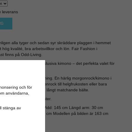
e leverans
RG
nligen alla tyger och sedan syr skräddare plaggen i hemmet
ög kvalité, bra arbetsvillkor och lön. Fair Fashion i
t finns på Odd-Living.
ch tradition med vår exklusiva kimono – det perfekta valet för
 stilfull look.
mmig från Poppins Clothing. En härlig morgonrock/kimono i
mono på stranden, morgonrock till helgfrukosten eller bara
nonsering och för
or på varje sida och ett långt matchande bälte.
n om användarna,
: Röd med blomstermönster.
 nedersta kant är 125 cm. Vidd: 145 cm Längd arm: 30 cm
ill stänga av
e 217 cm Bredd bälte: 9 cm Modellen på bilden är 163 cm