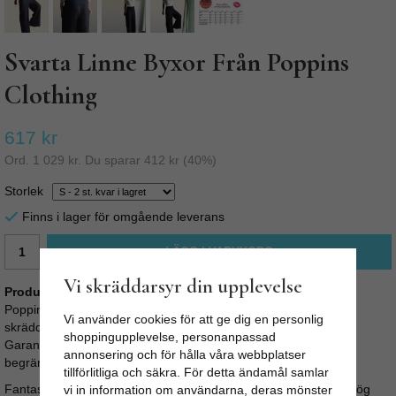
Svarta Linne Byxor Från Poppins
Clothing
617 kr
Ord.
1 029 kr
. Du sparar
412 kr
(
40
%)
Storlek
Finns i lager för omgående leverans
LÄGG I VARUKORG
Vi skräddarsyr din upplevelse
Produktbeskrivning:
Poppins Clothing väljer personligen alla tyger och sedan syr
Vi använder cookies för att ge dig en personlig
skräddare plaggen i hemmet på egen symaskin.
shoppingupplevelse, personanpassad
Garanterat hög kvalité, bra arbetsvillkor och lön. Fair Fashion i
annonsering och för hålla våra webbplatser
begränsad upplaga som endast finns på Odd-Living.
tillförlitliga och säkra. För detta ändamål samlar
Fantastiskt sköna byxor i linne. Både eleganta och bekväma. Hög
vi in information om användarna, deras mönster