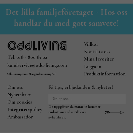
Det lilla familjeföretaget - Hos oss
handlar du med gott samvete!
Villkor
Kontakta oss
Tel. 018 - 800 81 02
Mina favoriter
kundservice@odd-living.com
Logga in
Produktinformation
Odd-Living.com - Norrgården Living AB
Om oss
Få tips, erbjudanden & nyheter!
Nyhetsbrev
Om cookies
De uppgifter du matar in kommer
Integritetspolicy
endast användas till våra
Ambassadör
nyhetsbrev.