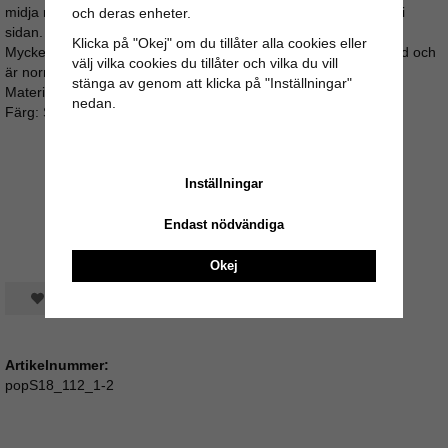
midja med klädd knapp och klassiskt vida ben. Dold dragkedja i
och deras enheter.
sidan.
Klicka på "Okej" om du tillåter alla cookies eller
Mycket bekvämt tyg med fint fall. Följer svensk storleksstandard och
välj vilka cookies du tillåter och vilka du vill
är normal i storleken.
stänga av genom att klicka på "Inställningar"
Material: 100% Linne
nedan.
Färg: Svart
Inställningar
Endast nödvändiga
Okej
Spara som favorit
Artikelnummer:
popS18_112_1-2