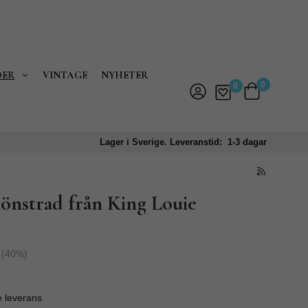
DER
VINTAGE
NYHETER
0
0
Lager i Sverige. Leveranstid: 1-3 dagar
mönstrad från King Louie
(
40
%)
e leverans