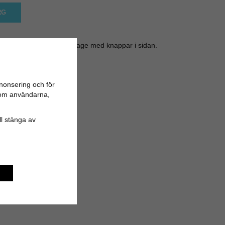
RG
rejält tyg. Fin rundad krage med knappar i sidan.
 sitter fint.
shmere
nonsering och för
n om användarna,
ill stänga av