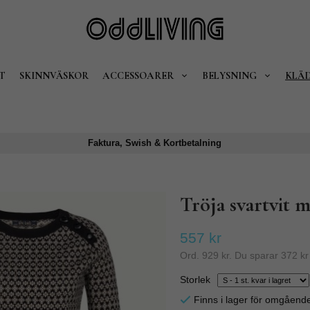
T
SKINNVÄSKOR
ACCESSOARER
BELYSNING
KLÄ
Faktura, Swish & Kortbetalning
Tröja svartvit 
557 kr
Ord.
929 kr
. Du sparar
372 kr
Storlek
Finns i lager för omgåend