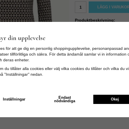
LÄGG I VARUKO
Produktbeskrivning:
En skön stretchig jumper med 
Härligt tyg med lite stretch som
yr din upplevelse
Material: 95% cotton, 5% ca
Längd: 59 cm (M)
es för att ge dig en personlig shoppingupplevelse, personanpassad an
Färg: Svart vit mönstrad
tser tillförlitliga och säkra. För detta ändamål samlar vi in informatio
h deras enheter.
 du tillåter alla cookies eller välj vilka cookies du tillåter och vilka du v
på "Inställningar" nedan.
Endast
Inställningar
Okej
nödvändiga