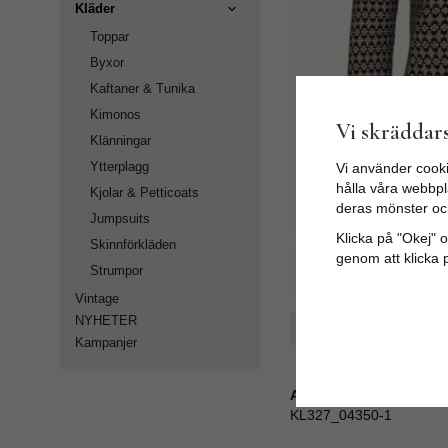
Kläder
Toppar
Byxor
Kaftaner & Tunika
Kimonos
Vi skräddars
Klänningar
Ytterplagg
Vi använder cooki
hålla våra webbpla
Kjolar & Petticoats
deras mönster oc
Jumpsuits
Klicka på "Okej" om
Skinnförkläden
genom att klicka 
Strumpor
Vintage
NYHETER
Spara som favorit
Kampanjer
Artikelnummer:
KL327_04350-1