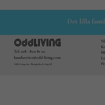
Det lilla fam
Vi
Ko
Tel. 018 - 800 81 02
Mi
kundservice@odd-living.com
Lo
Pr
Odd-Living.com - Norrgården Living AB