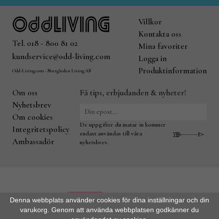
Villkor
Kontakta oss
Tel. 018 - 800 81 02
Mina favoriter
kundservice@odd-living.com
Logga in
Produktinformation
Odd-Living.com - Norrgården Living AB
Om oss
Få tips, erbjudanden & nyheter!
Nyhetsbrev
Om cookies
De uppgifter du matar in kommer
Integritetspolicy
endast användas till våra
Ambassadör
nyhetsbrev.
Denna webbplats använder cookies för dina inställningar och din
varukorg. Genom att använda webbplatsen godkänner du