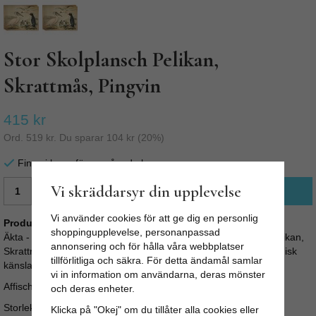
Stor Skolplansch Pelikan,
Skrattmås, Pingvin
415 kr
Ord.
519 kr
. Du sparar
104 kr
(
20
%)
Finns i lager för omgående leverans
Vi skräddarsyr din upplevelse
LÄGG I VARUKORG
Vi använder cookies för att ge dig en personlig
Produktbeskrivning:
shoppingupplevelse, personanpassad
Äkta - väldigt stor - gammaldags skolplansch med motiv av Pelikan,
annonsering och för hålla våra webbplatser
Skrattmås och Pingvin. Gammal skolaffisch som ger en nostalgisk
tillförlitliga och säkra. För detta ändamål samlar
känsla i kök, vardagsrum eller barnrum.
vi in information om användarna, deras mönster
Affisch på Kartong med snöre för upphängning.
och deras enheter.
Storlek: Bredd: 107 cm x Höjd: 81 cm
Klicka på "Okej" om du tillåter alla cookies eller