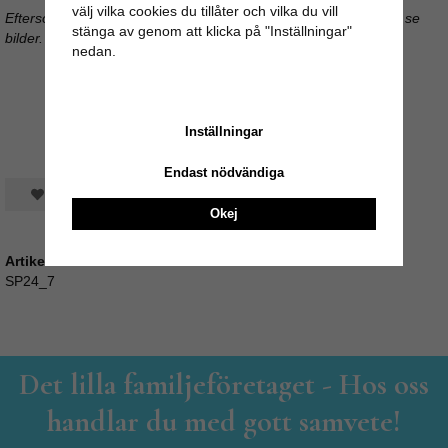
välj vilka cookies du tillåter och vilka du vill
Eftersom det är vintage kan visst brukslitage och patina finnas, se
stänga av genom att klicka på "Inställningar"
bilder.
nedan.
Inställningar
Endast nödvändiga
Spara som favorit
Okej
Artikelnummer:
SP24_7
Det lilla familjeföretaget - Hos oss
handlar du med gott samvete!