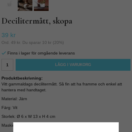
Decilitermått, skopa
39 kr
Ord.
49 kr
. Du sparar
10 kr
(
20
%)
Finns i lager för omgående leverans
LÄGG I VARUKORG
Produktbeskrivning:
Vitt gammaldags decilitermått. Så fin att ha framme och enkel att
hantera med handtaget.
Material: Järn
Färg: Vit
Storlek: Ø 6 x W 13 x H 4 cm
Maskindisk rekomenderas ej.