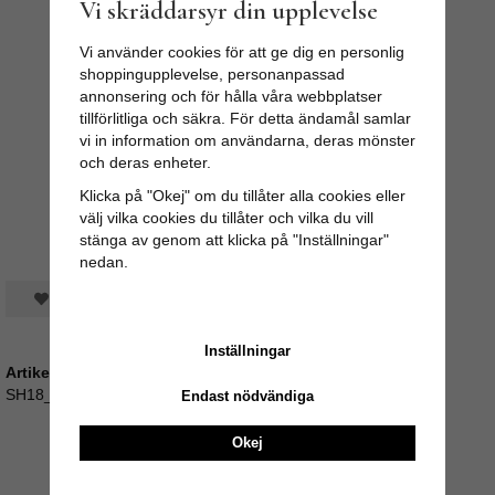
Vi skräddarsyr din upplevelse
Vi använder cookies för att ge dig en personlig
shoppingupplevelse, personanpassad
annonsering och för hålla våra webbplatser
tillförlitliga och säkra. För detta ändamål samlar
vi in information om användarna, deras mönster
och deras enheter.
Klicka på "Okej" om du tillåter alla cookies eller
välj vilka cookies du tillåter och vilka du vill
stänga av genom att klicka på "Inställningar"
nedan.
Spara som favorit
Inställningar
Artikelnummer:
SH18_619101
Endast nödvändiga
Okej
Medelbetyg
5
/5 baserat på
2
st röster.