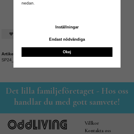
nedan.
Inställningar
Spara som favorit
Endast nödvändiga
Okej
Artikelnummer:
SP24_11
Det lilla familjeföretaget - Hos oss
handlar du med gott samvete!
Villkor
Kontakta oss