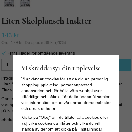
Liten Skolplansch Inskter
143 kr
Ord.
179 kr
. Du sparar
36 kr
(
20
%)
Finns i lager för omgående leverans
LÄGG I VARUKORG
Vi skräddarsyr din upplevelse
Produktbeskrivning:
Vi använder cookies för att ge dig en personlig
Liten Skolplansch i gammal stil med målat motiv av olika insekter.
shoppingupplevelse, personanpassad
Fluga trollslända tex.
annonsering och för hålla våra webbplatser
tillförlitliga och säkra. För detta ändamål samlar
Gammaldags skolaffischer ger en nostalgisk känsla i kök,
vi in information om användarna, deras mönster
vardagsrum eller barnrum. Affischen är monterad på gammal sätt
och deras enheter.
på kartong med metallhörn. Hål för snören på sidan.
Klicka på "Okej" om du tillåter alla cookies eller
Storlek: Bredd: 46 cm x Höjd: 33 cm
välj vilka cookies du tillåter och vilka du vill
stänga av genom att klicka på "Inställningar"