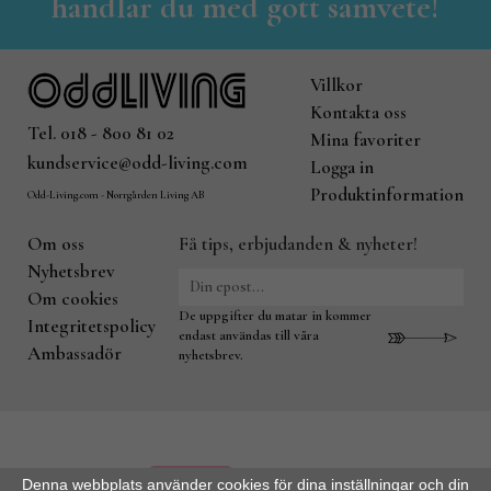
handlar du med gott samvete!
Villkor
Kontakta oss
Tel. 018 - 800 81 02
Mina favoriter
kundservice@odd-living.com
Logga in
Produktinformation
Odd-Living.com - Norrgården Living AB
Om oss
Få tips, erbjudanden & nyheter!
Nyhetsbrev
Om cookies
De uppgifter du matar in kommer
Integritetspolicy
endast användas till våra
Ambassadör
nyhetsbrev.
Denna webbplats använder cookies för dina inställningar och din