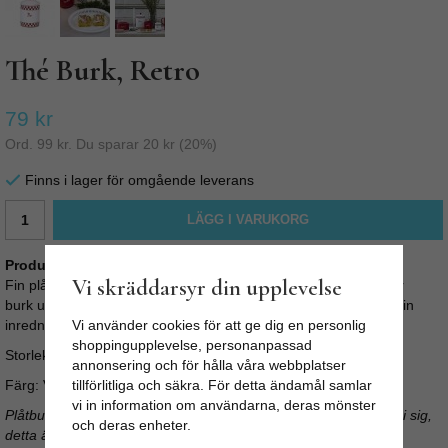
Thé Burk, Retro
79 kr
Ord.
99 kr
. Du sparar
20 kr
(
20
%)
Finns i lager för omgående leverans
LÄGG I VARUKORG
Produktbeskrivning:
Vi skräddarsyr din upplevelse
Fin plåtburk, vit med röda mönster för förvaring av thé. Populär
burk ur serien Edith. Den tidstypiska retrodesigen är också en fin
inredningsdetalj och praktisk förvaring.
Vi använder cookies för att ge dig en personlig
shoppingupplevelse, personanpassad
Storlek: W 9,5 x H 15 cm
annonsering och för hålla våra webbplatser
Färg: Vit med röda mönster.
tillförlitliga och säkra. För detta ändamål samlar
vi in information om användarna, deras mönster
Plåtburkarna i serien Edith har ett tryck med patina och fläckar i sig,
och deras enheter.
detta är alltså inget produktionsfel utan en del i designen.