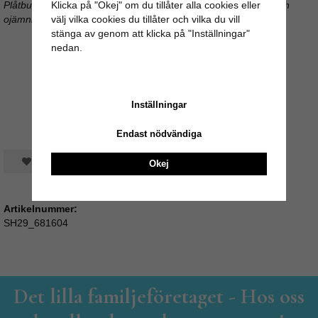
Plåtburkarna är handgjorda vilket innebär att vissa olikheter och
Klicka på "Okej" om du tillåter alla cookies eller
ojämnheter kan förekomma
välj vilka cookies du tillåter och vilka du vill
stänga av genom att klicka på "Inställningar"
nedan.
Inställningar
Endast nödvändiga
Spara som favorit
Okej
Artikelnummer:
SH29_681604
Det lilla familjeföretaget - Hos oss