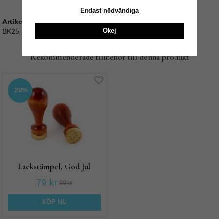
Endast nödvändiga
Artikelnummer:
Okej
BK25_LackStå
Rekommenderade tillbehör till denna produkt
20%
Lackstämpel, God Jul
79 kr
99 kr
KÖP NU