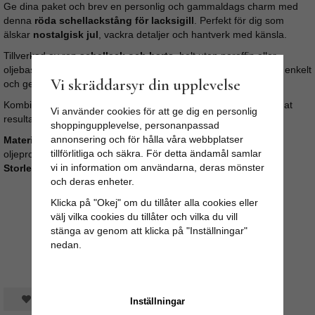
Ge dina paket och brev en personlig och gammaldags charm med
denna
röda schellackstång för lacksigill
. Perfekt för dig som
älskar
nostalgisk jul
, vackra detaljer och hantverk med känsla.
Tillverkad av ren
schellack och harts
, helt utan paraffin eller
oljebaserade tillsatser – precis som förr i tiden. Lacken smälter enkelt
Vi skräddarsyr din upplevelse
och ger ett vackert, glansigt sigill som håller länge.
Kombinera gärna med vår
stämpel för lacksigill
för ett fulländat
Vi använder cookies för att ge dig en personlig
resultat.
shoppingupplevelse, personanpassad
annonsering och för hålla våra webbplatser
Material:
Endast schellack och harts (inga paraffin- eller
tillförlitliga och säkra. För detta ändamål samlar
oljeprodukter)
vi in information om användarna, deras mönster
Storlek:
95 gram
och deras enheter.
Klicka på "Okej" om du tillåter alla cookies eller
välj vilka cookies du tillåter och vilka du vill
stänga av genom att klicka på "Inställningar"
nedan.
Spara som favorit
Inställningar