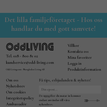
Det lilla familjeföretaget - Hos oss
handlar du med gott samvete!
Villkor
Kontakta oss
Tel. 018 - 800 81 02
Mina favoriter
kundservice@odd-living.com
Logga in
Produktinformation
Odd-Living.com - Norrgården Living AB
Om oss
Få tips, erbjudanden & nyheter!
Nyhetsbrev
Om cookies
De uppgifter du matar in kommer
Integritetspolicy
endast användas till våra
Ambassadör
nyhetsbrev.