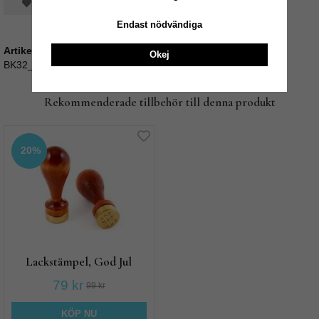
Spara som favorit
Endast nödvändiga
Artikelnummer:
Okej
BK32_LackStå.G
Rekommenderade tillbehör till denna produkt
20%
Lackstämpel, God Jul
79 kr
99 kr
KÖP NU