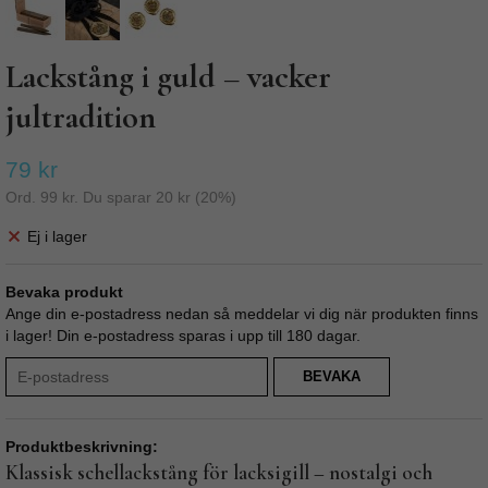
Lackstång i guld – vacker
jultradition
79 kr
Ord.
99 kr
. Du sparar
20 kr
(
20
%)
Ej i lager
Bevaka produkt
Ange din e-postadress nedan så meddelar vi dig när produkten finns
i lager! Din e-postadress sparas i upp till 180 dagar.
BEVAKA
Produktbeskrivning:
Klassisk schellackstång för lacksigill – nostalgi och