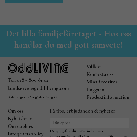
Det lilla familjeföretaget - Hos oss
handlar du med gott samvete!
Villkor
Kontakta oss
Tel. 018 - 800 81 02
Mina favoriter
kundservice@odd-living.com
Logga in
Produktinformation
Odd-Living.com - Norrgården Living AB
Om oss
Få tips, erbjudanden & nyheter!
Nyhetsbrev
Om cookies
De uppgifter du matar in kommer
Integritetspolicy
endast användas till våra