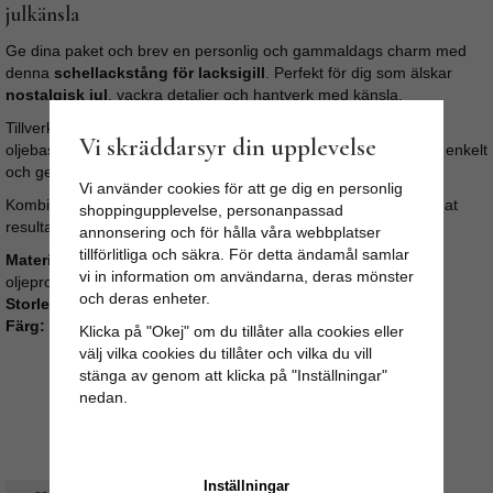
julkänsla
Ge dina paket och brev en personlig och gammaldags charm med
denna
schellackstång för lacksigill
. Perfekt för dig som älskar
nostalgisk jul
, vackra detaljer och hantverk med känsla.
Tillverkad av ren
schellack och harts
, helt utan paraffin eller
Vi skräddarsyr din upplevelse
oljebaserade tillsatser – precis som förr i tiden. Lacken smälter enkelt
och ger ett vackert, glansigt sigill som håller länge.
Vi använder cookies för att ge dig en personlig
Kombinera gärna med vår
stämpel för lacksigill
för ett fulländat
shoppingupplevelse, personanpassad
resultat.
annonsering och för hålla våra webbplatser
tillförlitliga och säkra. För detta ändamål samlar
Material:
Endast schellack och harts (inga paraffin- eller
vi in information om användarna, deras mönster
oljeprodukter)
och deras enheter.
Storlek
95 gram
Färg: Guld
Klicka på "Okej" om du tillåter alla cookies eller
välj vilka cookies du tillåter och vilka du vill
stänga av genom att klicka på "Inställningar"
nedan.
Inställningar