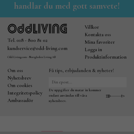
handlar du med gott samvete!
Villkor
Kontakta oss
Tel. 018 - 800 81 02
Mina favoriter
kundservice@odd-living.com
Logga in
Produktinformation
Odd-Living.com - Norrgården Living AB
Om oss
Få tips, erbjudanden & nyheter!
Nyhetsbrev
Om cookies
De uppgifter du matar in kommer
Integritetspolicy
endast användas till våra
Ambassadör
nyhetsbrev.