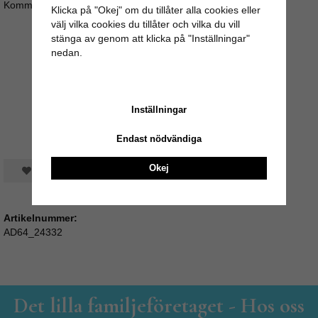
Kommer i set om 4 i en speciell låda.
Klicka på "Okej" om du tillåter alla cookies eller
välj vilka cookies du tillåter och vilka du vill
stänga av genom att klicka på "Inställningar"
nedan.
Inställningar
Endast nödvändiga
Okej
Spara som favorit
Artikelnummer:
AD64_24332
Det lilla familjeföretaget - Hos oss