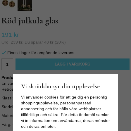
Röd julkula glas
191 kr
Ord.
239 kr
. Du sparar
48 kr
(
20
%)
Finns i lager för omgående leverans
LÄGG I VARUKORG
Produktbeskrivning:
En vacker glaskula som passar perfekt till granen eller annat. I
Vi skräddarsyr din upplevelse
Retrostil som för tankarna till gammaldags jul.
Vi använder cookies för att ge dig en personlig
Klassisk julgranskula för den nostalgiska julkänslan.
shoppingupplevelse, personanpassad
Storlek: Ø 8 cm
annonsering och för hålla våra webbplatser
tillförlitliga och säkra. För detta ändamål samlar
Material: Glas
vi in information om användarna, deras mönster
Färg: Glittigt guld och röd
och deras enheter.