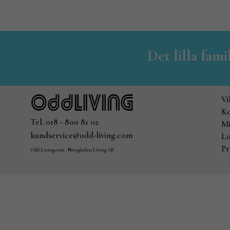
Det lilla fam
Vi
Ko
Tel. 018 - 800 81 02
Mi
kundservice@odd-living.com
Lo
Pr
Odd-Living.com - Norrgården Living AB