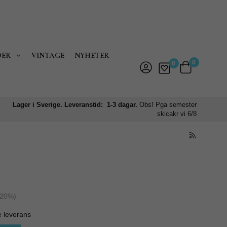
DER
VINTAGE
NYHETER
0
0
Lager i Sverige. Leveranstid: 1-3 dagar.
Obs! Pga semester
skicakr vi 6/8
20
%)
e leverans