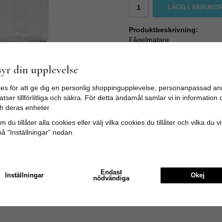
LÄGG I VARUKO
Produktbeskrivning:
Fågelmatare
En fågelmatare att fylla med f
glasburk med plåtlock uppoch
yr din upplevelse
Storlek: Ø 14 x 18 cm
es för att ge dig en personlig shoppingupplevelse, personanpassad an
tser tillförlitliga och säkra. För detta ändamål samlar vi in informatio
h deras enheter.
 du tillåter alla cookies eller välj vilka cookies du tillåter och vilka du v
på "Inställningar" nedan.
Endast
Inställningar
Okej
nödvändiga