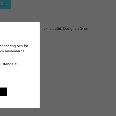
RG
ågelfrön och hänga upp i t.ex. ett träd. Designen är en
ner.
nonsering och för
n om användarna,
ill stänga av