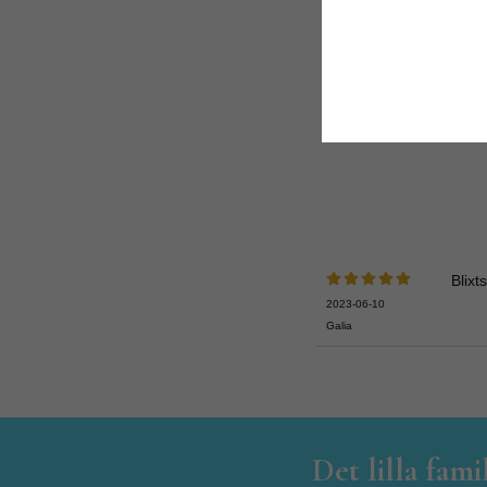
Blixt
2023-06-10
Galia
Det lilla fam