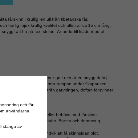
ta fårskinn i krullig len ull från tibetanska får.
och härlig mjuk krullig kvalitét och ullen är ca 15 cm lång.
 snyggt att ha på tex. stolen. Är undertill klädd med ett
ute, stolsdynan både värmer gott och är en snygg detalj.
ynan på utflykten för att värma rumpan under fikapausen.
 doft från tvål och oljor från garvningen, doften försvinner
nonsering och för
n om användarna,
tas i maskin, vilket inte heller behövs med fårskinn.
kinnet under tak i fuktigt väder. Borsta och dammsug
ill stänga av
med lätt fuktad trasa, undvik att få skinnsidan blöt.