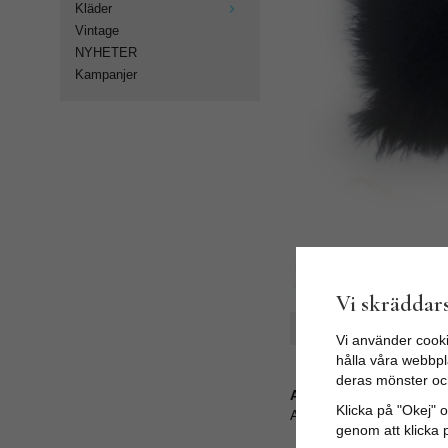
Kläder
Vintage
NYHETER
Kampanjer
Vi skräddars
Spara som favorit
Vi använder cooki
hålla våra webbpla
deras mönster oc
Artikelnummer:
Klicka på "Okej" om
AL150_29T5
genom att klicka 