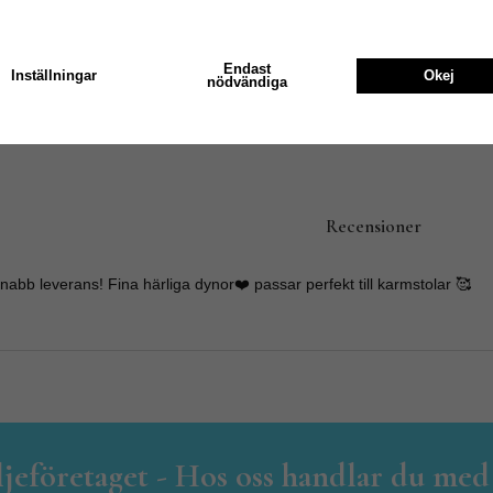
Bli den ändå fuktig så låt de
mellanrum.
Fårskinnen kan kemtvättas.
Endast
Inställningar
Okej
nödvändiga
Recensioner
snabb leverans! Fina härliga dynor❤️ passar perfekt till karmstolar 🥰
iljeföretaget - Hos oss handlar du med