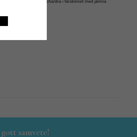
n torka långsamt och stretcha/dra i fårskinnet med jämna
 gott samvete!