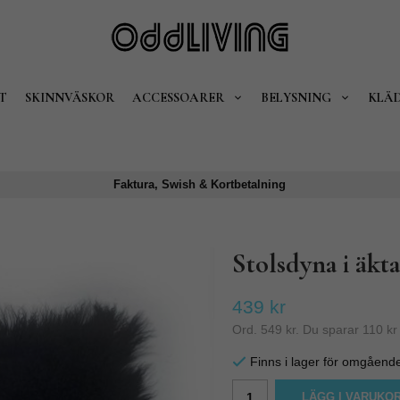
T
SKINNVÄSKOR
ACCESSOARER
BELYSNING
KLÄ
Faktura, Swish & Kortbetalning
Stolsdyna i äkta
439 kr
Ord.
549 kr
. Du sparar
110 kr
Finns i lager för omgåend
LÄGG I VARUKO