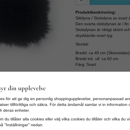
Produktbeskrivning:
Sittdyna / Stolsdyna av svart äk
Den svarta stolsdynan är i fin 
Stolsdynan är riktigt skönt och
skyddande svart tyg.
Storlek:
Bredd: ca 40 cm (Skinnsidan)
Bredd ink. ull: ca 60 cm
Färg: Svart
Används på stolen inne eller 
Eller varför inte ta med sittd
Lammskinnet har en lätt fräsch
yr din upplevelse
med tiden.
es för att ge dig en personlig shoppingupplevelse, personanpassad an
Skötselråd:
tser tillförlitliga och säkra. För detta ändamål samlar vi in informatio
Inga av våra fårskinn bör tvät
h deras enheter.
Ull är självrensande, vädra s
 du tillåter alla cookies eller välj vilka cookies du tillåter och vilka du v
regelbundet.
på "Inställningar" nedan.
Får skinnet fläckar så gnugga 