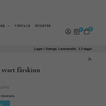
DER
VINTAGE
NYHETER
0
0
Lager i Sverige. Leveranstid: 1-3 dagar
 svart fårskinn
(
20
%)
e leverans
RG