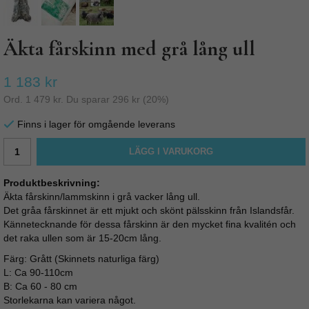
Äkta fårskinn med grå lång ull
1 183 kr
Ord.
1 479 kr
. Du sparar
296 kr
(
20
%)
Finns i lager för omgående leverans
LÄGG I VARUKORG
Produktbeskrivning:
Äkta fårskinn/lammskinn i grå vacker lång ull.
Det gråa fårskinnet är ett mjukt och skönt pälsskinn från Islandsfår.
Kännetecknande för dessa fårskinn är den mycket fina kvalitén och
det raka ullen som är 15-20cm lång.
Färg: Grått (Skinnets naturliga färg)
L: Ca 90-110cm
B: Ca 60 - 80 cm
Storlekarna kan variera något.