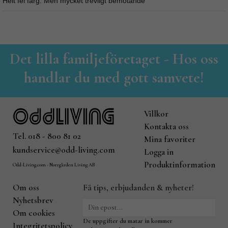
Helt fel färg. Men mycket trevligt bemötande
Det lilla familjeföretaget - Hos oss
handlar du med gott samvete!
Villkor
Kontakta oss
Tel. 018 - 800 81 02
Mina favoriter
kundservice@odd-living.com
Logga in
Produktinformation
Odd-Living.com - Norrgården Living AB
Om oss
Få tips, erbjudanden & nyheter!
Nyhetsbrev
Om cookies
De uppgifter du matar in kommer
Integritetspolicy