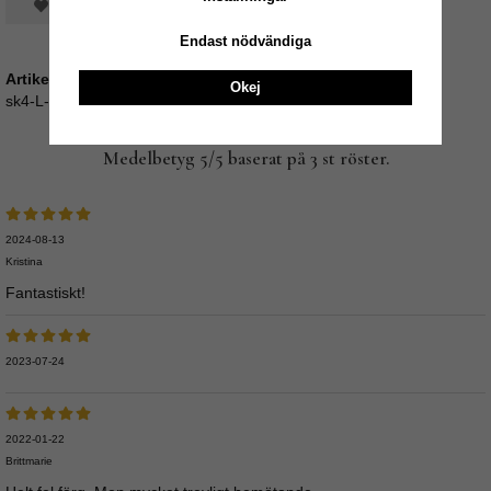
Spara som favorit
Endast nödvändiga
Artikelnummer:
Okej
sk4-L-90EKO
Medelbetyg
5
/5 baserat på
3
st röster.
2024-08-13
Kristina
Fantastiskt!
2023-07-24
2022-01-22
Brittmarie