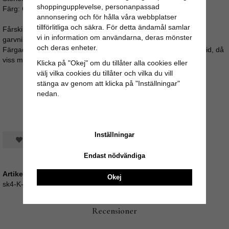
shoppingupplevelse, personanpassad
Färg: Grå (Färgat)
annonsering och för hålla våra webbplatser
tillförlitliga och säkra. För detta ändamål samlar
Fårskinnskudden har en lätt fräsch doft från tvål och oljor från
vi in information om användarna, deras mönster
garvningen, som försvinner inom några dagar.
och deras enheter.
Färgade fårskinn bör ej utsättas för direkt solljus under längre tid, då
viss missfärgning uppstå.
Klicka på "Okej" om du tillåter alla cookies eller
välj vilka cookies du tillåter och vilka du vill
stänga av genom att klicka på "Inställningar"
nedan.
Inställningar
Spara som favorit
Endast nödvändiga
Artikelnummer:
Okej
sk4-K-kudd
Recensioner