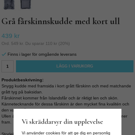
Grå fårskinnskudde med kort ull
439 kr
Ord.
549 kr
. Du sparar
110 kr
(
20
%)
Finns i lager för omgående leverans
LÄGG I VARUKORG
Produktbeskrivning:
Snygg kudde med framsida i kort grått fårskinn och med matchande
grått tyg på baksidan.
Fårskinnet kommer från Islandsfår och är riktigt len och skön.
Kännetecknande för dessa fårskinn är den mycket fina kvalitén och
den vakra ullen.
Ullen är är nedklippt till ca 5 cm, så den mjuka underullen kommer
Vi skräddarsyr din upplevelse
fram.
Vi använder cookies för att ge dig en personlig
Storlek: 40 x 40 cm (Inklusive ull)