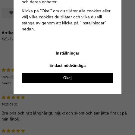
och deras enheter.
Klicka på "Okej" om du tillåter alla cookies eller
Spara som favorit
välj vilka cookies du tillåter och vilka du vill
stänga av genom att klicka på "Inställningar"
nedan.
Artikelnummer:
sk1-L-120
Inställningar
Medelbetyg
5
/5 baserat på
9
st röster.
Endast nödvändiga
2024-03-16
Okej
Zandra
2023-08-21
Bra pris och rätt långhårigt, mjukt och skönt och ser jätte fint ut på
min fåtölj.