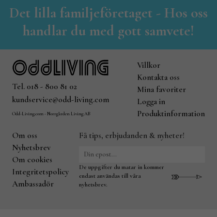
Det lilla familjeföretaget - Hos oss
handlar du med gott samvete!
Villkor
Kontakta oss
Tel. 018 - 800 81 02
Mina favoriter
kundservice@odd-living.com
Logga in
Produktinformation
Odd-Living.com - Norrgården Living AB
Om oss
Få tips, erbjudanden & nyheter!
Nyhetsbrev
Om cookies
De uppgifter du matar in kommer
Integritetspolicy
endast användas till våra
Ambassadör
nyhetsbrev.