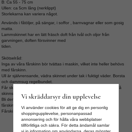
B: Ca 55 - 75 cm
Ullen: ca 5cm lång (nerklippt)
Storlekarna kan variera något.
Används i fåtöljer, på sängar, i soffor , barnvagnar eller som gosig
matta.
Lammskinnet har en lätt fräsch doft från tvål och oljor från
garvningen, doften försvinner med
tiden.
Skötselråd:
Inga av våra fårskinn bör tvättas i maskin, vilket inte heller behövs
med fårskinn.
Ull är självrensande, vädra skinnet under tak i fuktigt väder. Borsta
och dammsug regelbundet.
Får skinnet fläckar så gnugga med lätt fuktad trasa, undvik att få
skinnsidan blöt.
Vi skräddarsyr din upplevelse
Bli den ändå fuktig så låt den torka långsamt och stretcha/dra i
fårskinnet med jämna mellanrum.
Vi använder cookies för att ge dig en personlig
Fårskinnen kan kemtvättas.
shoppingupplevelse, personanpassad
annonsering och för hålla våra webbplatser
tillförlitliga och säkra. För detta ändamål samlar
vi in information om användarna, deras mönster