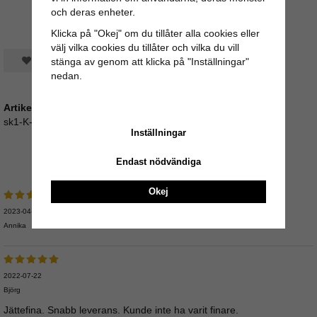
och deras enheter.
Klicka på "Okej" om du tillåter alla cookies eller
välj vilka cookies du tillåter och vilka du vill
Spara som favorit
stänga av genom att klicka på "Inställningar"
nedan.
Artikelnummer:
sk1-K-90
Inställningar
Medelbetyg
5
/5 baserat på
5
st röster.
Endast nödvändiga
Okej
2023-04-08
Annika
2022-07-22
Björg
Jättefina. Snabb leverans. Kunde inte ha varit finare.