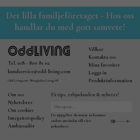
Det lilla familjeföretaget - Hos oss
handlar du med gott samvete!
Villkor
Kontakta oss
Tel. 018 - 800 81 02
Mina favoriter
kundservice@odd-living.com
Logga in
Produktinformation
Odd-Living.com - Norrgården Living AB
Om oss
Få tips, erbjudanden & nyheter!
Nyhetsbrev
Om cookies
De uppgifter du matar in kommer
Integritetspolicy
endast användas till våra
Ambassadör
nyhetsbrev.