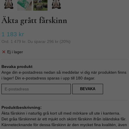
Äkta grått fårskinn
1 183 kr
Ord.
1 479 kr
. Du sparar
296 kr
(
20
%)
Ej i lager
Bevaka produkt
Ange din e-postadress nedan så meddelar vi dig när produkten finns
i lager! Din e-postadress sparas i upp till 180 dagar.
BEVAKA
Produktbeskrivning:
Äkta fårskinn i naturlig grå kort ull med mörkare ull ute i kanterna.
Det gråa fårskinnet är ett mjukt och skönt fårskinn ifrån isländska får.
Kännetecknande för dessa fårskinn är den mycket fina kvalitén, även