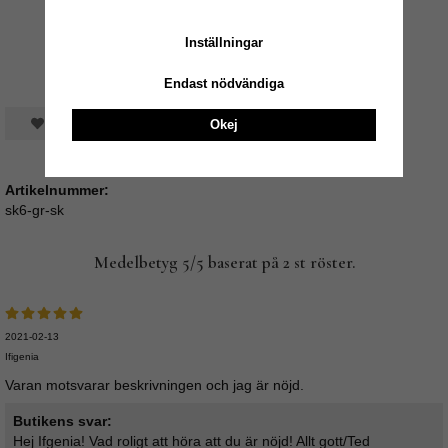
Inställningar
Endast nödvändiga
Spara som favorit
Okej
Artikelnummer:
sk6-gr-sk
Medelbetyg
5
/5 baserat på
2
st röster.
2021-02-13
Ifigenia
Varan motsvarar beskrivningen och jag är nöjd.
Butikens svar:
Hej Ifgenia! Vad roligt att höra att du är nöjd! Allt gott/Ted