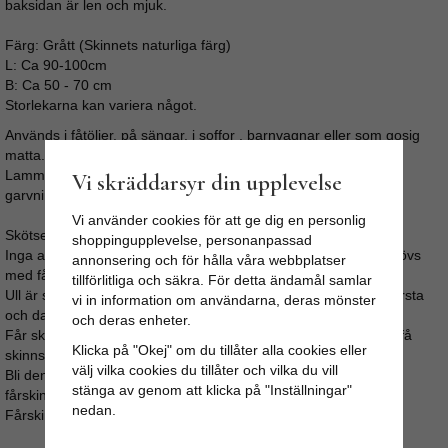
baksidan är len och mjuk.
Färg: Grått (Skinnets naturliga färg)
L: Ca 90-100cm
B: Ca 50 - 70 cm
Storlekarna kan variera något.
Används i fåtöljer, på sängar, i soffor , barnvagnar eller som gosig
matta.
Lammskinnet har en lätt fräsch doft från tvål och oljor från
Vi skräddarsyr din upplevelse
garvningen, doften försvinner med tiden.
Vi använder cookies för att ge dig en personlig
Skötselråd:
shoppingupplevelse, personanpassad
Inga av våra fårskinn bör tvättas i maskin, vilket inte heller behövs
annonsering och för hålla våra webbplatser
med fårskinn.
tillförlitliga och säkra. För detta ändamål samlar
Ull är självrensande, vädra skinnet under tak i fuktigt väder. Borsta
vi in information om användarna, deras mönster
och dammsug regelbundet.
och deras enheter.
Får skinnet fläckar så gnugga med lätt fuktad trasa, undvik att få
Klicka på "Okej" om du tillåter alla cookies eller
skinnsidan blöt.
välj vilka cookies du tillåter och vilka du vill
Bli den ändå fuktig så låt den torka långsamt och stretcha/dra i
stänga av genom att klicka på "Inställningar"
fårskinnet med jämna mellanrum.
nedan.
Fårskinnen kan kemtvättas.