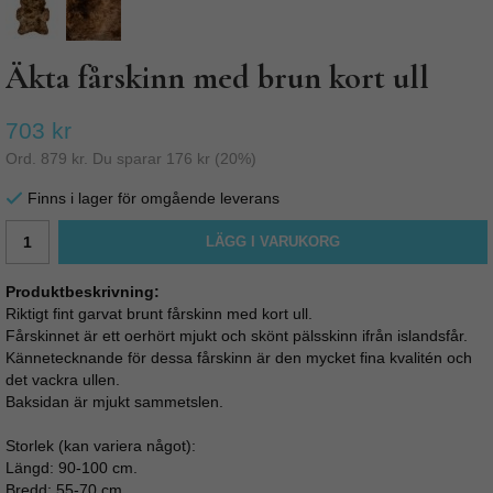
Äkta fårskinn med brun kort ull
703 kr
Ord.
879 kr
. Du sparar
176 kr
(
20
%)
Finns i lager för omgående leverans
LÄGG I VARUKORG
Produktbeskrivning:
Riktigt fint garvat brunt fårskinn med kort ull.
Fårskinnet är ett oerhört mjukt och skönt pälsskinn ifrån islandsfår.
Kännetecknande för dessa fårskinn är den mycket fina kvalitén och
det vackra ullen.
Baksidan är mjukt sammetslen.
Storlek (kan variera något):
Längd: 90-100 cm.
Bredd: 55-70 cm