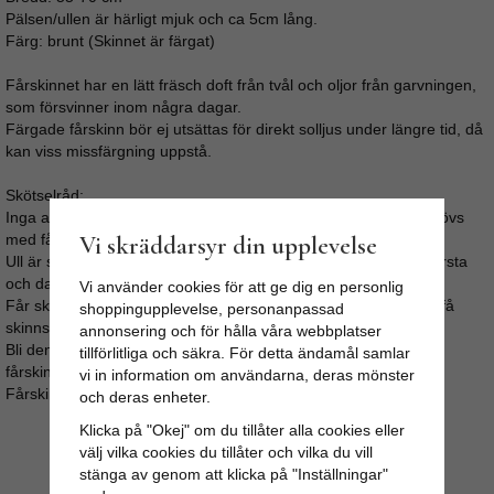
Pälsen/ullen är härligt mjuk och ca 5cm lång.
Färg: brunt (Skinnet är färgat)
Fårskinnet har en lätt fräsch doft från tvål och oljor från garvningen,
som försvinner inom några dagar.
Färgade fårskinn bör ej utsättas för direkt solljus under längre tid, då
kan viss missfärgning uppstå.
Skötselråd:
Inga av våra fårskinn bör tvättas i maskin, vilket inte heller behövs
Vi skräddarsyr din upplevelse
med fårskinn.
Ull är självrensande, vädra skinnet under tak i fuktigt väder. Borsta
och dammsug regelbundet.
Vi använder cookies för att ge dig en personlig
Får skinnet fläckar så gnugga med lätt fuktad trasa, undvik att få
shoppingupplevelse, personanpassad
skinnsidan blöt.
annonsering och för hålla våra webbplatser
Bli den ändå fuktig så låt den torka långsamt och stretcha/dra i
tillförlitliga och säkra. För detta ändamål samlar
fårskinnet med jämna mellanrum.
vi in information om användarna, deras mönster
Fårskinnen kan kemtvättas.
och deras enheter.
Klicka på "Okej" om du tillåter alla cookies eller
välj vilka cookies du tillåter och vilka du vill
stänga av genom att klicka på "Inställningar"