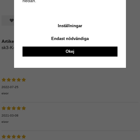
nedan.
Spara som favorit
Inställningar
Endast nödvändiga
Artikelnummer:
sk3-K-90
Okej
Medelbetyg
5
/5 baserat på
4
st röster.
2022-07-25
eivor
2021-03-08
eivor