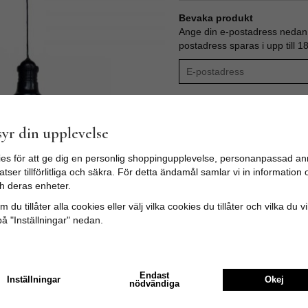
Bevaka produkt
Ange din e-postadress nedan s
postadress sparas i upp till 1
Produktbeskrivning:
yr din upplevelse
Handgjord taklampa som är in
Taklampan är både tidlös och 
ett fönster.
es för att ge dig en personlig shoppingupplevelse, personanpassad an
Lampan är tillverkad i mässin
tser tillförlitliga och säkra. För detta ändamål samlar vi in informatio
Lampan är vår egen design och 
h deras enheter.
Indien.
 du tillåter alla cookies eller välj vilka cookies du tillåter och vilka du v
Vi är goda vänner med familje
på "Inställningar" nedan.
Material: Mässing
Finish: Hög-glansig svart me
Storlek skärm:
D:23cm H:20cm
Endast
Inställningar
Okej
Ledningen är 80cm lång, höjd
nödvändiga
Max: 40W