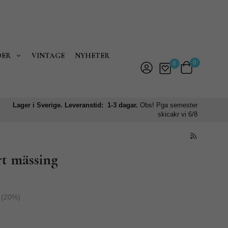
DER
VINTAGE
NYHETER
0
0
Lager i Sverige. Leveranstid: 1-3 dagar.
Obs! Pga semester
skicakr vi 6/8
rt mässing
(
20
%)