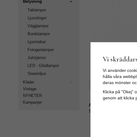
Belysning
Taklampor
Ljusslingor
Vägglampor
Bordslampor
Ljusstakar
Fotogenlampor
Vi skräddars
Julstjärnor
LED - Glödlampor
Vi använder cooki
Stearinljus
hålla våra webbpla
Kläder
deras mönster oc
Spara som favorit
Vintage
Klicka på "Okej" om
NYHETER
genom att klicka 
Kampanjer
Artikelnummer:
SA-2413-SBM