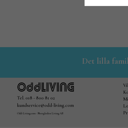
Det lilla fam
Vi
Ko
Tel. 018 - 800 81 02
Mi
kundservice@odd-living.com
Lo
Pr
Odd-Living.com - Norrgården Living AB