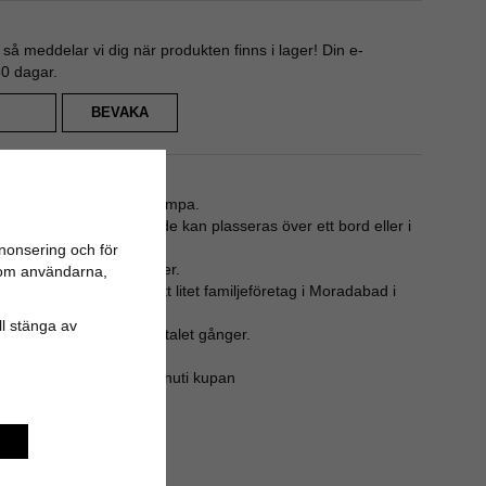
å meddelar vi dig när produkten finns i lager! Din e-
80 dagar.
BEVAKA
spirerad av 1920-tals lampa.
lättplacerad, då den både kan plasseras över ett bord eller i
nonsering och för
g med handstöpta detaljer.
n om användarna,
den är tillverkad av ett litet familjeföretag i Moradabad i
ill stänga av
n och har besökt de flertalet gånger.
d hög-glansig mässing innuti kupan
en kan enkelt varieras.