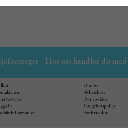
iljeföretaget - Hos oss handlar du med
llkor
Om oss
ntakta oss
Nyhetsbrev
na favoriter
Om cookies
gga in
Integritetspolicy
oduktinformation
Ambassadör