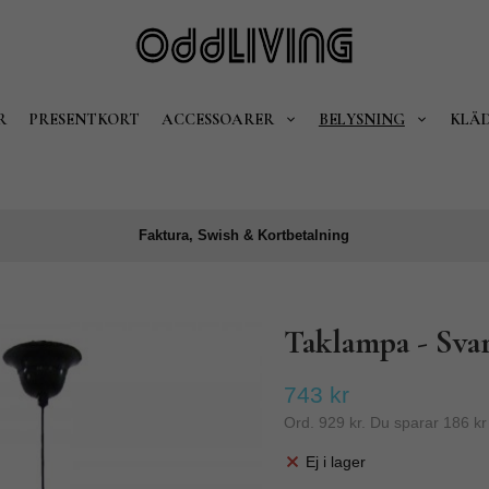
R
PRESENTKORT
ACCESSOARER
BELYSNING
KLÄ
Faktura, Swish & Kortbetalning
Taklampa - Sva
743 kr
Ord.
929 kr
. Du sparar
186 kr
Ej i lager