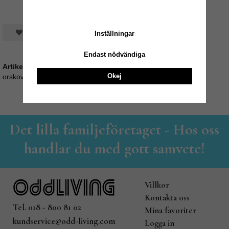
Spara som favorit
Inställningar
Endast nödvändiga
Artikelnummer:
Okej
orskov35_530217
Det lilla familjeföretaget - Hos oss
handlar du med gott samvete!
Villkor
Kontakta oss
Tel. 018 - 800 81 02
Mina favoriter
kundservice@odd-living.com
Logga in