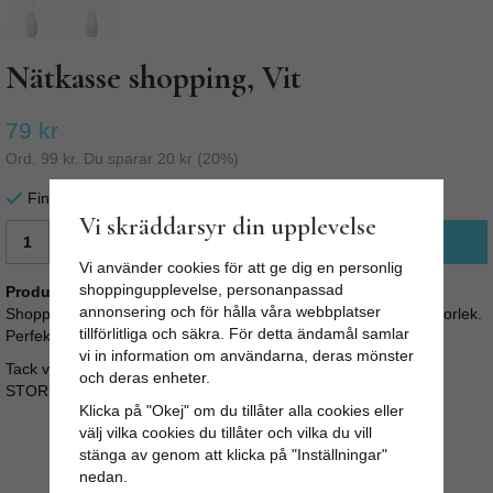
Nätkasse shopping, Vit
79 kr
Ord.
99 kr
. Du sparar
20 kr
(
20
%)
Finns i lager för omgående leverans
Vi skräddarsyr din upplevelse
LÄGG I VARUKORG
Vi använder cookies för att ge dig en personlig
shoppingupplevelse, personanpassad
Produktbeskrivning:
annonsering och för hålla våra webbplatser
Shoppingkasse i 100% bomull. Snygg shoppingpåse i smidig storlek.
tillförlitliga och säkra. För detta ändamål samlar
Perfekt som extra väska, på stranden eller när du ska handla.
vi in information om användarna, deras mönster
Tack vare nätet blir påsen stretchig och blir väldigt rymlig.
och deras enheter.
STORLEK: B: 30cm H: 75cm
Klicka på "Okej" om du tillåter alla cookies eller
välj vilka cookies du tillåter och vilka du vill
stänga av genom att klicka på "Inställningar"
nedan.