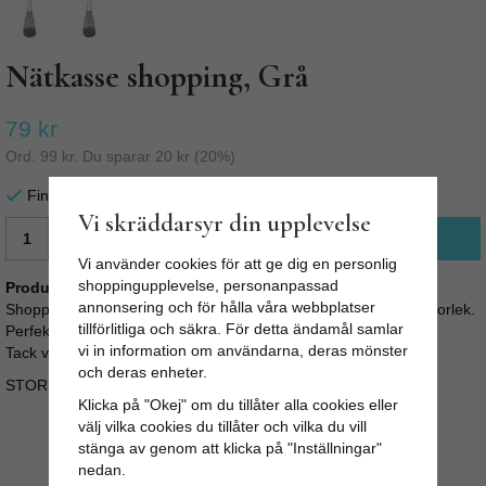
Nätkasse shopping, Grå
79 kr
Ord.
99 kr
. Du sparar
20 kr
(
20
%)
Finns i lager för omgående leverans
Vi skräddarsyr din upplevelse
LÄGG I VARUKORG
Vi använder cookies för att ge dig en personlig
shoppingupplevelse, personanpassad
Produktbeskrivning:
annonsering och för hålla våra webbplatser
Shoppingkasse i 100% bomull. Snygg shoppingpåse i smidig storlek.
tillförlitliga och säkra. För detta ändamål samlar
Perfekt som extra väska, på stranden eller när du ska handla.
vi in information om användarna, deras mönster
Tack vare nätet blir påsen stretchig och blir väldigt rymlig.
och deras enheter.
STORLEK: B: 30cm H: 75cm
Klicka på "Okej" om du tillåter alla cookies eller
välj vilka cookies du tillåter och vilka du vill
stänga av genom att klicka på "Inställningar"
nedan.