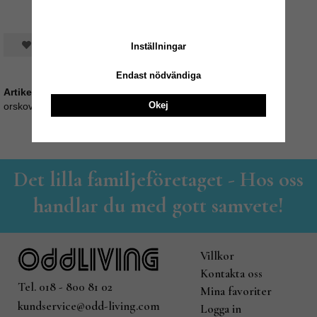
Spara som favorit
Inställningar
Endast nödvändiga
Artikelnummer:
Okej
orskov35_530214
Det lilla familjeföretaget - Hos oss
handlar du med gott samvete!
Villkor
Kontakta oss
Tel. 018 - 800 81 02
Mina favoriter
kundservice@odd-living.com
Logga in