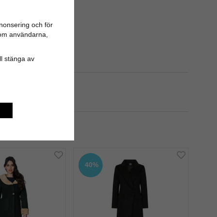
er.
nonsering och för
n om användarna,
ill stänga av
produkt
40%