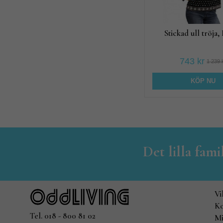
Stickad ull tröja,
743 kr
1 239 
KÖP NU
Det lilla fam
Vi
Ko
Tel. 018 - 800 81 02
Mi