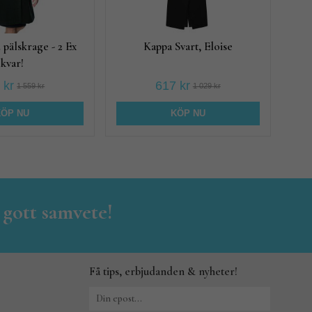
pälskrage - 2 Ex
Kappa Svart, Eloise
kvar!
 kr
617 kr
1 559 kr
1 029 kr
KÖP NU
KÖP NU
 gott samvete!
Få tips, erbjudanden & nyheter!