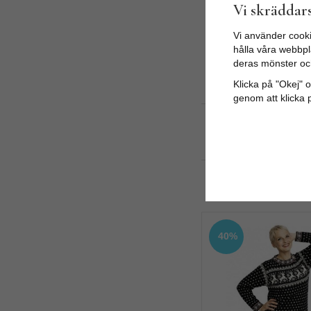
Vi skräddars
Vi använder cooki
hålla våra webbpla
deras mönster oc
2021-01-30
Klicka på "Okej" om
Gunilla
genom att klicka 
Dock 
2021-01-26
Lotta
40%