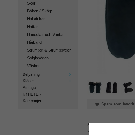
Skor
Bälten / Skärp
Halsdukar
Hattar
Handskar och Vantar
Hårband
Strumpor & Strumpbyxor
Solglasögon
Väskor
Belysning
Kläder
Vintage
NYHETER
Kampanjer
Spara som favorit
Artikelnummer:
vantar av fårskinn, svart