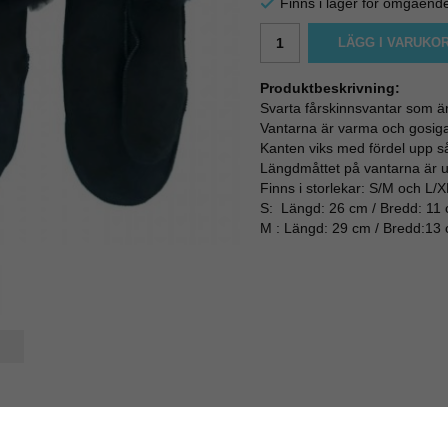
Finns i lager för omgåend
LÄGG I VARUKO
Produktbeskrivning:
Svarta fårskinnsvantar som är 
Vantarna är varma och gosiga 
Kanten viks med fördel upp så 
Längdmåttet på vantarna är u
Finns i storlekar: S/M och L/X
S: Längd: 26 cm / Bredd: 11
M : Längd: 29 cm / Bredd:13
a-1