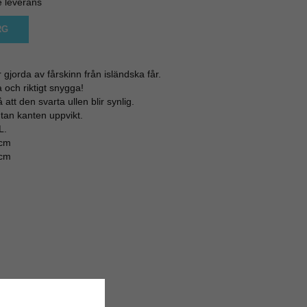
e leverans
RG
gjorda av fårskinn från isländska får.
och riktigt snygga!
att den svarta ullen blir synlig.
tan kanten uppvikt.
L.
 cm
 cm