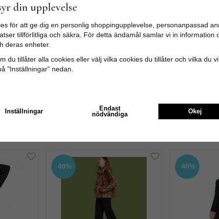
yr din upplevelse
Medelbetyg
5
/5 baserat på
2
st röst
es för att ge dig en personlig shoppingupplevelse, personanpassad an
tser tillförlitliga och säkra. För detta ändamål samlar vi in informatio
h deras enheter.
 du tillåter alla cookies eller välj vilka cookies du tillåter och vilka du v
på "Inställningar" nedan.
smalare än vad det stod i beskrivningen. Annars jätte fina och sköna
Endast
Inställningar
Okej
nödvändiga
Rekommenderade tillbehör till denna 
40%
40%