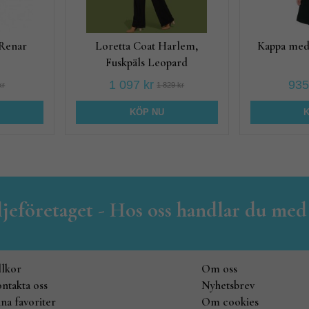
 Renar
Loretta Coat Harlem,
Kappa med 
Fuskpäls Leopard
1 097 kr
935
kr
1 829 kr
KÖP NU
iljeföretaget - Hos oss handlar du med
llkor
Om oss
ntakta oss
Nyhetsbrev
na favoriter
Om cookies