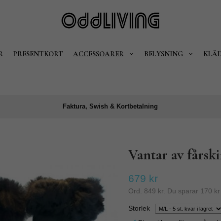
R
PRESENTKORT
ACCESSOARER
BELYSNING
KLÄ
Faktura, Swish & Kortbetalning
Vantar av fårski
679 kr
Ord.
849 kr
. Du sparar
170 kr
Storlek