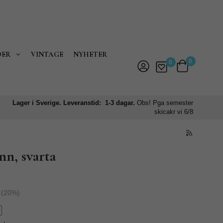
DER
VINTAGE
NYHETER
0
0
Lager i Sverige. Leveranstid: 1-3 dagar.
Obs! Pga semester
skicakr vi 6/8
nn, svarta
(
20
%)