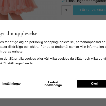
Finns i lager för omgåend
LÄGG I VARUKO
Produktbeskrivning:
Dessa petticoats ger retroklänn
klänningar/swingklänningar är 
yr din upplevelse
fin och skön kvalitè. Fyllig o
stretch. Storleksguide: S (Mär
es för att ge dig en personlig shoppingupplevelse, personanpassad an
100cm M (Märkt M/L) - Midja 
tser tillförlitliga och säkra. För detta ändamål samlar vi in informatio
XL/XXL) - Midja osträckt reså
h deras enheter.
15% viscose 3% elastine vove
 du tillåter alla cookies eller välj vilka cookies du tillåter och vilka du v
på "Inställningar" nedan.
Endast
Inställningar
Okej
nödvändiga