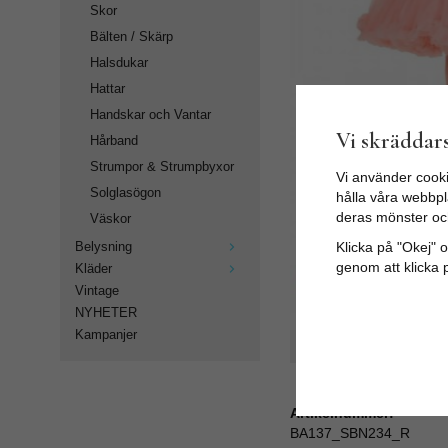
Skor
Bälten / Skärp
Halsdukar
Hattar
Handskar och Vantar
Vi skräddars
Hårband
Strumpor & Strumpbyxor
Vi använder cooki
Solglasögon
hålla våra webbpla
deras mönster oc
Väskor
Klicka på "Okej" om
Belysning
genom att klicka 
Kläder
Vintage
NYHETER
Kampanjer
Spara som favorit
Artikelnummer:
BA137_SBN234_R