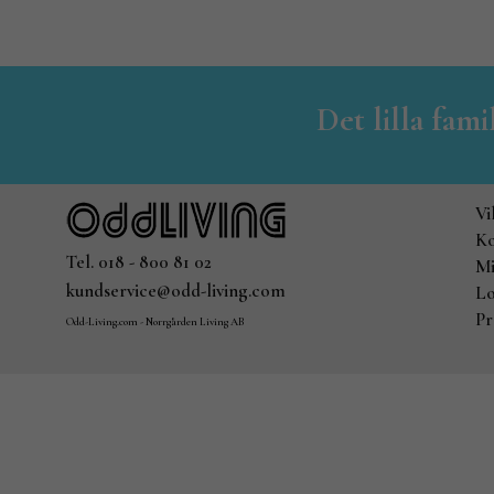
Det lilla fam
Vi
Ko
Tel. 018 - 800 81 02
Mi
kundservice@odd-living.com
Lo
Pr
Odd-Living.com - Norrgården Living AB