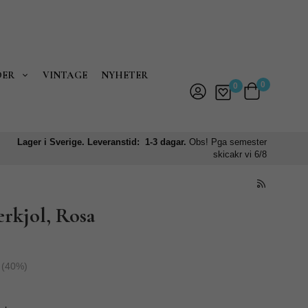
DER
VINTAGE
NYHETER
0
0
Lager i Sverige. Leveranstid: 1-3 dagar.
Obs! Pga semester
skicakr vi 6/8
erkjol, Rosa
(
40
%)