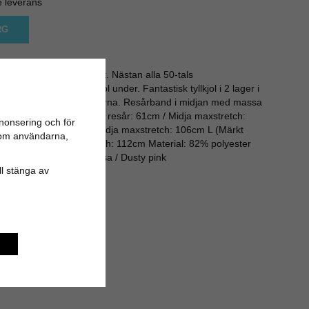
e leverans
RG
ingarna det rätta fluffet. Nästan alla 50-tals
fotade med en underkjol under. Fantastisk tyllkjol i 2 lager i
ch fluffig med tyll på kanterna. Resårband i midjan med massa
kt XS/S) - Midja osträckt resår: 61cm / Midja maxstretch:
nonsering och för
osträckt resår 65cm / Midja maxstretch: 106cm L (Märkt
n om användarna,
r 70cm / Midja maxstretch: 112cm Material: 82% polyester
n L: ca 55 cm Färg: Rosa / Dusty pink
ill stänga av