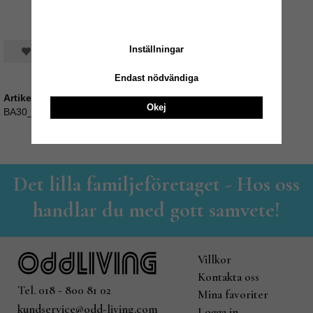
Inställningar
Spara som favorit
Endast nödvändiga
Artikelnummer:
Okej
BA30_AC2234
Det lilla familjeföretaget - Hos oss
handlar du med gott samvete!
Villkor
Kontakta oss
Tel. 018 - 800 81 02
Mina favoriter
kundservice@odd-living.com
Logga in