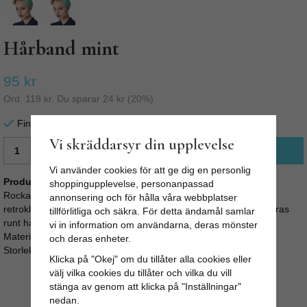
Hårband mint
95 kr
Ord.
119 kr
. Du sparar
24 kr
(
20
%)
Finns i lager för omgående leverans
Vi skräddarsyr din upplevelse
LÄGG I VARUKORG
Vi använder cookies för att ge dig en personlig
Produktbeskrivning:
shoppingupplevelse, personanpassad
Rockabilly Hårband, av Chiffong är ett läckert hårband till din
annonsering och för hålla våra webbplatser
retroklänning! Perfekt för att täcka upp en dålig hårdag, kan bäras
tillförlitliga och säkra. För detta ändamål samlar
runt halsen eller runt håret.
vi in information om användarna, deras mönster
Material: 100% polyester
och deras enheter.
Storlek: 50,8 x 60 cm
Klicka på "Okej" om du tillåter alla cookies eller
välj vilka cookies du tillåter och vilka du vill
stänga av genom att klicka på "Inställningar"
nedan.